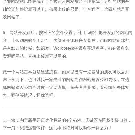
企业网站就已经完成了，直接进入网站后台管理系统，进行网站的基
础设置和维护就可以了。如果上传的只是一个空程序，第四步就是开
发网站了。
5、
网站开发好后，按对应的文件位置，利用
ftp
软件把开发好的网站内
容，上传到网站空间即可。大部分开源程序安装后，访问网站前端都
是有默认的模板。如织梦、
Wordpress
等很多开源程序，都有很多免
费源码网站，直接上传就可以用的
。
做一个网站基本就是这些流程，如果是没有一点基础的朋友可以去到
网上学习下，也可以找一家专业的网站制作网站建设公司去做，在选
择网站建设公司的时候一定要谨慎，多去考察几家，看公司的整体实
力、案例等情况，择优选择。
上一篇：淘宝新手开店优化标题的4个秘密、店铺不在降权引爆自然搜
索！
下一篇：想把运营做好，这几本书绝对可以助你一臂之力！