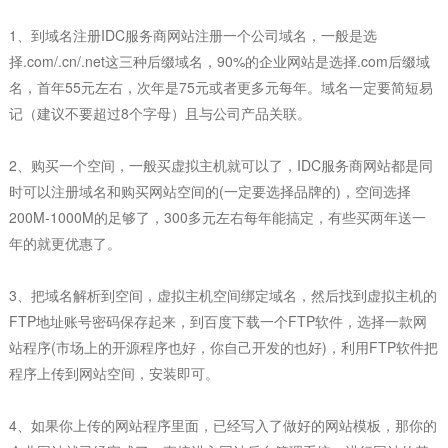
1、
到域名注册
IDC
服务商网站注册一个公司域名，一般是选
择
.com/.cn/.net
这三种后缀域名，
90%
的企业网站是选择
.com
后缀域
名，首年
55
元左右，次年是
75
元或者更多元每年。域名一定要简短易
记（建议不要超过
8
个字母）且与公司产品关联。
2、
购买一个空间，一般买虚拟主机就可以了，
IDC
服务商网站都是同
时可以注册域名和购买网站空间的
(
一定要选择品牌的
)
，空间选择
200M-1000M
的足够了，
300
多元左右每年能搞定，有些买两年送一
年的就更优惠了。
3、
把域名解析到空间，虚拟主机空间绑定域名，然后找到虚拟主机的
FTP
地址账号密码保存起来，到百度下载一个
FTP
软件，选择一款网
站程序
(
市场上的开源程序也好，你自己开发的也好
)
，利用
FTP
软件把
程序上传到网站空间，安装即可。
4、
如果你上传的网站程序里面，已经写入了做好的网站模板，那你的