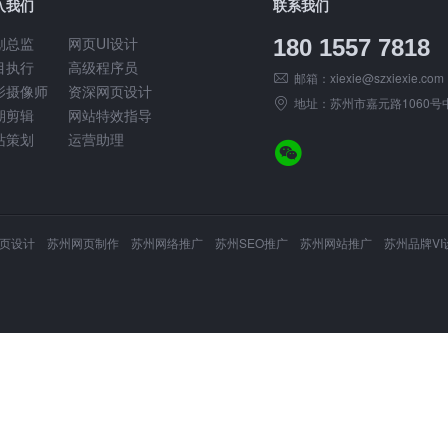
入我们
联系我们
划总监
网页UI设计
180 1557 7818
目执行
高级程序员
邮箱：
xiexie@szxiexie.com
影摄像师
资深网页设计
地址：苏州市嘉元路1060号中
期剪辑
网站特效指导
站策划
运营助理
设计 苏州网页制作 苏州网络推广 苏州SEO推广 苏州网站推广 苏州品牌VI设计