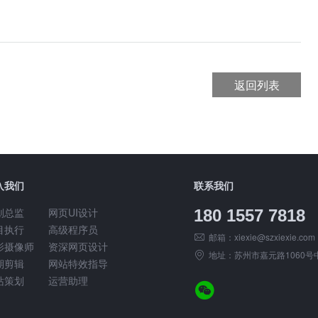
返回列表
入我们
联系我们
划总监
网页UI设计
180 1557 7818
目执行
高级程序员
邮箱：
xiexie@szxiexie.com
影摄像师
资深网页设计
地址：苏州市嘉元路1060号中
期剪辑
网站特效指导
站策划
运营助理