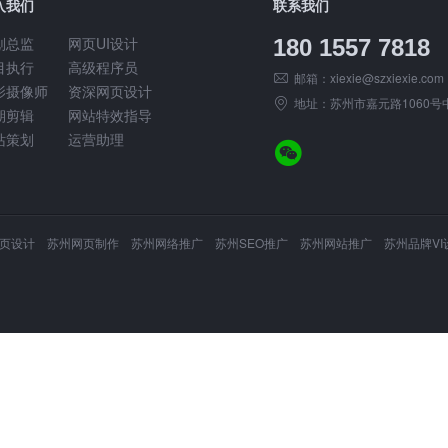
入我们
联系我们
划总监
网页UI设计
180 1557 7818
目执行
高级程序员
邮箱：
xiexie@szxiexie.com
影摄像师
资深网页设计
地址：苏州市嘉元路1060号中
期剪辑
网站特效指导
站策划
运营助理
设计 苏州网页制作 苏州网络推广 苏州SEO推广 苏州网站推广 苏州品牌VI设计