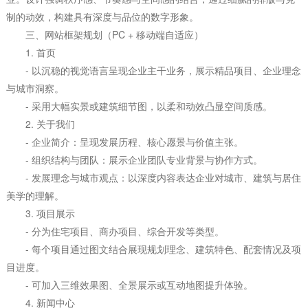
制的动效，构建具有深度与品位的数字形象。
三、网站框架规划（PC + 移动端自适应）
1. 首页
- 以沉稳的视觉语言呈现企业主干业务，展示精品项目、企业理念
与城市洞察。
- 采用大幅实景或建筑细节图，以柔和动效凸显空间质感。
2. 关于我们
- 企业简介：呈现发展历程、核心愿景与价值主张。
- 组织结构与团队：展示企业团队专业背景与协作方式。
- 发展理念与城市观点：以深度内容表达企业对城市、建筑与居住
美学的理解。
3. 项目展示
- 分为住宅项目、商办项目、综合开发等类型。
- 每个项目通过图文结合展现规划理念、建筑特色、配套情况及项
目进度。
- 可加入三维效果图、全景展示或互动地图提升体验。
4. 新闻中心