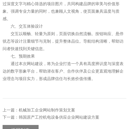
过深度文字与精心筛选的项目图片，共同构建品牌的审美与价值形
象。强调专业力量的同时，也兼顾人文视角，使页面兼具温度与质
感。
六、交互体验设计
交互以顺畅、轻量为原则，页面切换自然流畅。按钮响应、悬停
状态等设计注重细节与克制，提升整体品位。导航结构清晰，帮助访
问者快速找到关键信息。
七、预期效果
通过本次网站建设，将为企业打造一个具有高度辨识度与深度表
达的数字形象平台，帮助潜在客户、合作伙伴及公众更直观地理解企
业理念与项目实力，形成品牌信任与长效价值传播。
上一篇：机械加工企业网站制作策划文案
下一篇：韩国原产工控机电设备供应企业网站建设方案